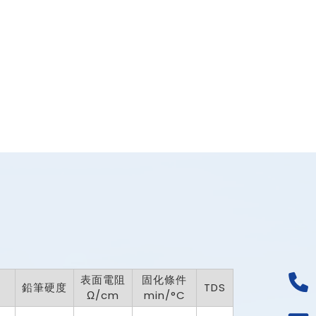
表面電阻
固化條件
鉛筆硬度
TDS
Ω/cm
min/°C